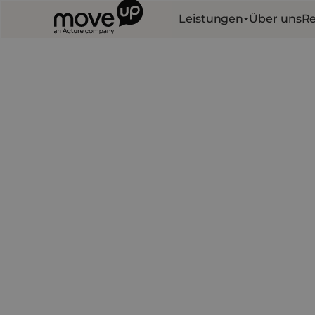
Leistungen
Über uns
Re
Erfahre, wie du Mitarbeitende ganzheitli
kannst.
Erhalte umfangreiche Einblicke in unser