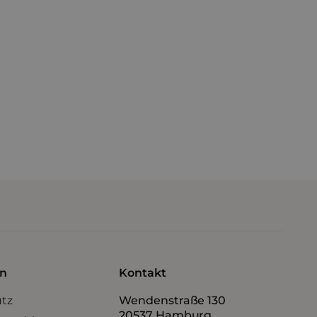
icht absenden“ stimme ich der
eUP zu.
en
Kontakt
tz
Wendenstraße 130
20537 Hamburg