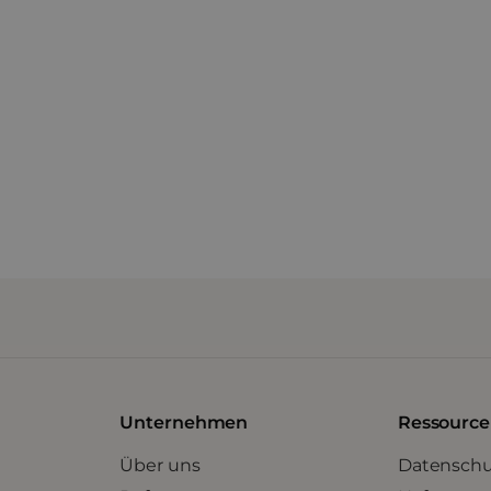
s deiner Branche.
Durch das Klicken auf „Nachr
Datenschutzrichtlinie
von mov
Unternehmen
Ressourc
Über uns
Datenschu